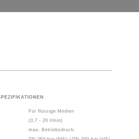
SPEZIFIKATIONEN
Für flüssige Medien
(0,7 - 20 l/min)
max. Betriebsdruck:
PN 250 bar (MS) / PN 300 bar (VA)