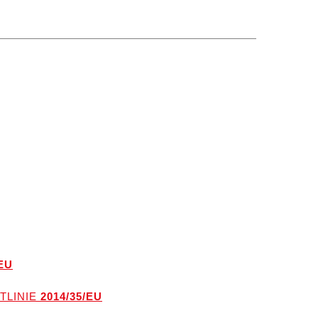
EU
TLINIE
2014/35/EU