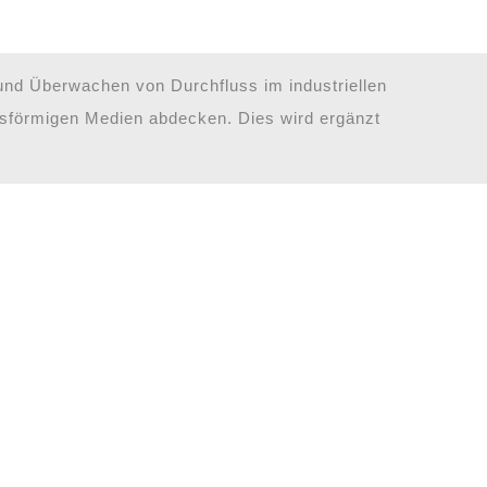
n auf einen
und Überwachen von Durchfluss im industriellen
gasförmigen Medien abdecken. Dies wird ergänzt
üre entdecken.
a!
essgerät - präzise,
 Ihre Prozesse
en