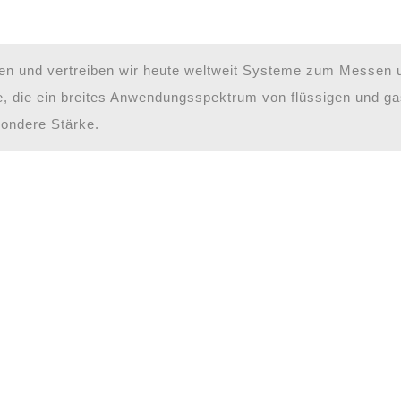
e Durchflusslösunge
ren und vertreiben wir heute weltweit Systeme zum Messen 
Blick
te, die ein breites Anwendungsspektrum von flüssigen und 
ondere Stärke.
etzt unsere neue Produktbrosch
FlowSoniq ist d
Das neue Ultraschall-Durchflussm
wartungsfrei und bereit für

Jetzt entdeck