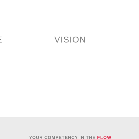
ellen
 einen Blick
E
VISION
YOUR COMPETENCY IN THE
FLOW